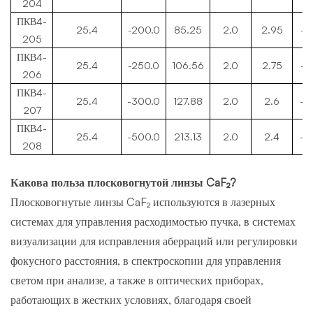
204
ПКВ4-
25.4
-200.0
85.25
2.0
2.95
-2
205
ПКВ4-
25.4
-250.0
106.56
2.0
2.75
-2
206
ПКВ4-
25.4
-300.0
127.88
2.0
2.6
-3
207
ПКВ4-
25.4
-500.0
213.13
2.0
2.4
-5
208
Какова польза плосковогнутой линзы CaF₂?
Плосковогнутые линзы CaF₂ используются в лазерных
системах для управления расходимостью пучка, в системах
визуализации для исправления аберраций или регулировки
фокусного расстояния, в спектроскопии для управления
светом при анализе, а также в оптических приборах,
работающих в жестких условиях, благодаря своей