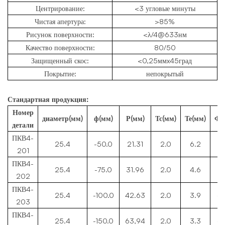
Центрирование:
<3 угловые минуты
Чистая апертура:
>85%
Рисунок поверхности:
<λ/4@633нм
Качество поверхности:
80/50
Защищенный скос:
<0,25ммx45град
Покрытие:
непокрытый
Стандартная продукция:
Номер
диаметр
(мм)
ф(мм)
Р(мм)
Тс(мм)
Те(мм)
Фб
детали
ПКВ4-
25.4
-50.0
21.31
2.0
6.2
-5
201
ПКВ4-
25.4
-75.0
31.96
2.0
4.6
-7
202
ПКВ4-
25.4
-100.0
42.63
2.0
3.9
-1
203
ПКВ4-
25.4
-150.0
63,94
2.0
3.3
-1