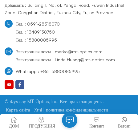
точному контролю угла
подходят для ограниченного
Добавлять : Building 1, No. 61, Yangqi Road, Fuwan Industrial
отклонения &mdash; обычно
пространства, высокоточных
со строгими допусками
установок. &nbsp;
Zone, Cangshan District, Fuzhou City, Fujian Province
&mdash; они гарантируют
надежную работу в различных
Тел. : 0591-28318070
оптических установках. Будь то
Тел. : 13489138750
в исследовательских
лабораториях или в
Тел. : 15880085995
промышленных оптических
приложениях, клиновидные
Электронная почта : marko@mt-optics.com
призмы играют ключевую роль
в оптимизации световых путей
Электронная почта : Linda.Huang@mt-optics.com
и повышении точности
оптических систем.
Whatsapp : +86 15880085995
© Фучжоу MT Optics, Inc. Все права защищены.
Карта сайта
|
Xml
|
политика конфиденциальности
Поддерживается сеть IPv6
ДОМ
ПРОДУКЦИЯ
Контакт
Ватсап