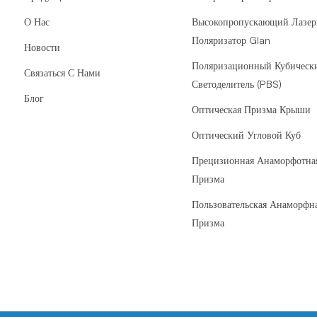
О Нас
Высокопропускающий Лазе
Поляризатор Glan
Новости
Поляризационный Кубическ
Связаться С Нами
Светоделитель (PBS)
Блог
Оптическая Призма Крыши
Оптический Угловой Куб
Прецизионная Анаморфотна
Призма
Пользовательская Анаморфн
Призма