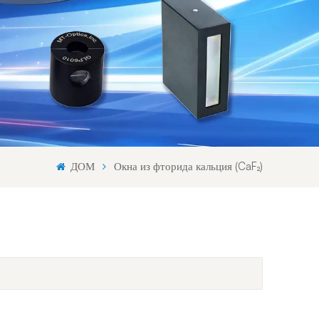
Svenska språket
Lietuvos kalba
ДОМ
Окна из фторида кальция (CaF₂)