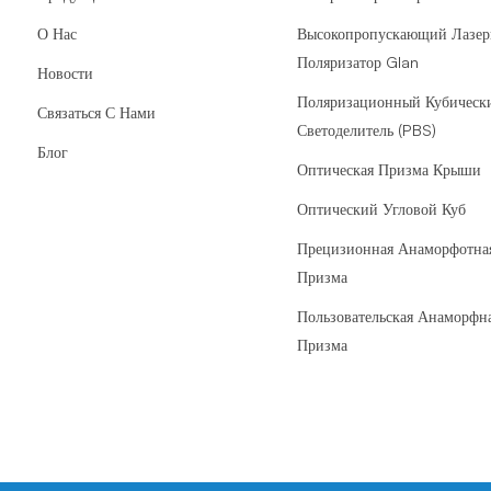
О Нас
Высокопропускающий Лазе
Поляризатор Glan
Новости
Поляризационный Кубическ
Связаться С Нами
Светоделитель (PBS)
Блог
Оптическая Призма Крыши
Оптический Угловой Куб
Прецизионная Анаморфотна
Призма
Пользовательская Анаморфн
Призма